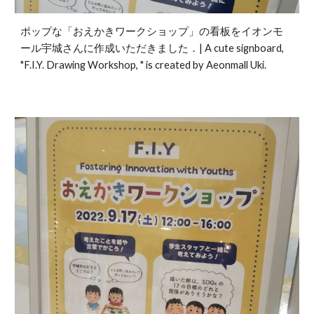
ポップな「おえかきワークショップ」の看板をイオンモ
ール宇城さんに作成いただきました．| A cute signboard,
"F.I.Y. Drawing Workshop, " is created by Aeonmall Uki.