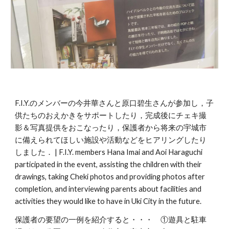
F.I.Y.のメンバーの今井華さんと原口碧生さんが参加し，子
供たちのおえかきをサポートしたり，完成後にチェキ撮
影＆写真提供をおこなったり，保護者から将来の宇城市
に備えられてほしい施設や活動などをヒアリングしたり
しました． | F.I.Y. members Hana Imai and Aoi Haraguchi
participated in the event, assisting the children with their
drawings, taking Cheki photos and providing photos after
completion, and interviewing parents about facilities and
activities they would like to have in Uki City in the future.
保護者の要望の一例を紹介すると・・・ ①遊具と駐車