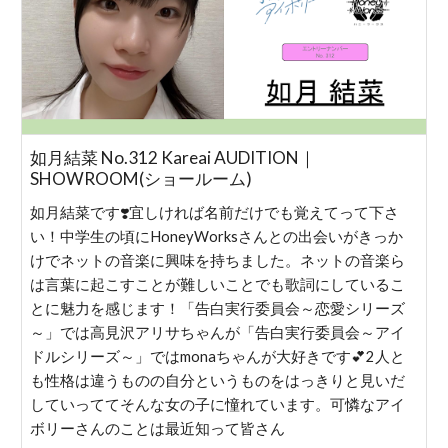
如月結菜 No.312 Kareai AUDITION｜
SHOWROOM(ショールーム)
如月結菜です❣️宜しければ名前だけでも覚えてって下さ
い！中学生の頃にHoneyWorksさんとの出会いがきっか
けでネットの音楽に興味を持ちました。ネットの音楽ら
は言葉に起こすことが難しいことでも歌詞にしているこ
とに魅力を感じます！「告白実行委員会～恋愛シリーズ
～」では高見沢アリサちゃんが「告白実行委員会～アイ
ドルシリーズ～」ではmonaちゃんが大好きです💕2人と
も性格は違うものの自分というものをはっきりと見いだ
していっててそんな女の子に憧れています。可憐なアイ
ボリーさんのことは最近知って皆さん