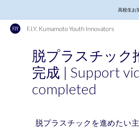
高校生お
Sk
F.I.Y. Kumamoto Youth Innovators
脱プラスチック
完成
|
Support vid
completed
脱プラスチックを進めたい主