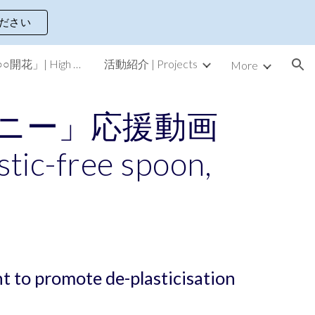
ださい
ion
ラジオ「高校生○○開花」| High School Studs Radio Show
活動紹介 | Projects
More
ニー」応援動画
stic-free spoon,
 to promote de-plasticisation