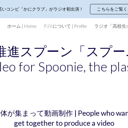
笑いコンビ「かにクラブ」がラジオ初出演！
こちらをご覧く
ip to main content
Skip to navigat
ホーム | Home
F.I.Y.について | Profile
推進スプーン「スプー
eo for Spoonie, the pla
体が集まって動画制作
|
People who want
get together to produce a video