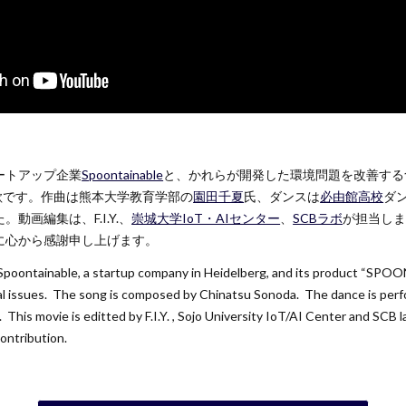
ートアップ企業
Spoontainable
と、かれらが開発した環境問題を改善する
援歌です。作曲は熊本大学
教育学部の
園田千夏
氏、ダンスは
必由館高校
ダ
動画編集は、F.I.Y.、
崇城大学IoT・AIセンター
、
SCBラボ
が担当し
に心から感謝申し上げます。
 Spoontainable, a startup company in Heidelberg, and its product “SPOO
l issues. The song is composed by Chinatsu Sonoda. The dance is per
This movie is editted by F.I.Y. , Sojo University IoT/AI Center and SCB l
contribution.